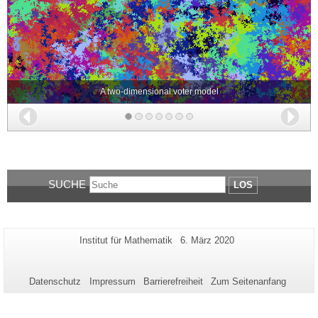
A two-dimensional voter model
Zurück
Wei
SUCHE
LOS
Zusätzliche
Seiten-
Letzte
Institut für Mathematik
6. März 2020
Name:
Aktualisierung:
Informationen
zu
Datenschutz
Impressum
Barrierefreiheit
Zum Seitenanfang
dieser
Seite