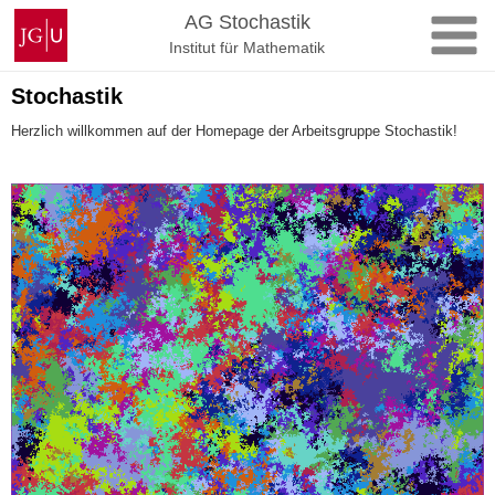
Zum
Johannes
AG Stochastik
Inhalt
Gutenberg-
Institut für Mathematik
springen
Universität
Mainz
Stochastik
Herzlich willkommen auf der Homepage der Arbeitsgruppe Stochastik!